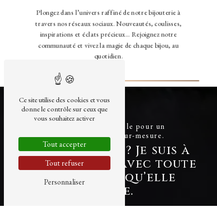
Plongez dans l’univers raffiné de notre bijouterie à
travers nos réseaux sociaux. Nouveautés, coulisses,
inspirations et éclats précieux… Rejoignez notre
communauté et vivez la magie de chaque bijou, au
quotidien.
Ce site utilise des cookies et vous
donne le contrôle sur ceux que
vous souhaitez activer
Échangeons ensemble pour un
accompagnement sur-mesure.
Tout accepter
Une question ? Je suis à
votre écoute avec toute
Tout refuser
l’attention qu’elle
Personnaliser
mérite.