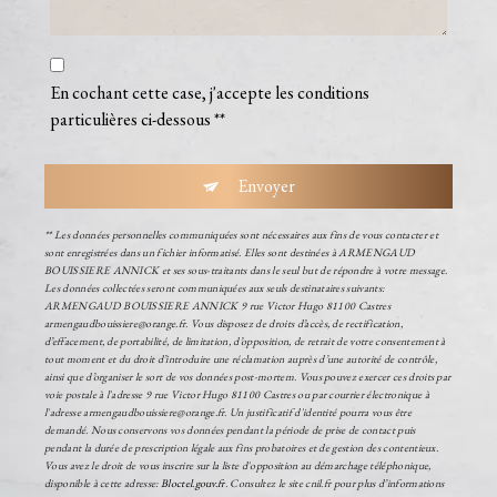
En cochant cette case, j'accepte les conditions
particulières ci-dessous **
Envoyer
** Les données personnelles communiquées sont nécessaires aux fins de vous contacter et
sont enregistrées dans un fichier informatisé. Elles sont destinées à ARMENGAUD
BOUISSIERE ANNICK et ses sous-traitants dans le seul but de répondre à votre message.
Les données collectées seront communiquées aux seuls destinataires suivants:
ARMENGAUD BOUISSIERE ANNICK 9 rue Victor Hugo 81100 Castres
armengaudbouissiere@orange.fr. Vous disposez de droits d’accès, de rectification,
d’effacement, de portabilité, de limitation, d’opposition, de retrait de votre consentement à
tout moment et du droit d’introduire une réclamation auprès d’une autorité de contrôle,
ainsi que d’organiser le sort de vos données post-mortem. Vous pouvez exercer ces droits par
voie postale à l'adresse 9 rue Victor Hugo 81100 Castres ou par courrier électronique à
l'adresse armengaudbouissiere@orange.fr. Un justificatif d'identité pourra vous être
demandé. Nous conservons vos données pendant la période de prise de contact puis
pendant la durée de prescription légale aux fins probatoires et de gestion des contentieux.
Vous avez le droit de vous inscrire sur la liste d'opposition au démarchage téléphonique,
disponible à cette adresse:
Bloctel.gouv.fr
. Consultez le site cnil.fr pour plus d’informations