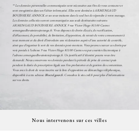
** Les données personnelles communiquées sont nécessaires aux fins de vous contacter et
sont enregistrées dans un fichier informatisé. Elles sont destinées à ARMENGAUD
BOUISSIERE ANNICK et ses sous-traitants dans le seul but de répondre à votre message.
Les données collectées seront communiquées aux seuls destinataires suivants:
ARMENGAUD BOUISSIERE ANNICK 9 rue Victor Hugo 81100 Castres
armengaudbouissiere@orange.fr. Vous disposez de droits d’accès, de rectification,
d’effacement, de portabilité, de limitation, d’opposition, de retrait de votre consentement à
tout moment et du droit d’introduire une réclamation auprès d’une autorité de contrôle,
ainsi que d’organiser le sort de vos données post-mortem. Vous pouvez exercer ces droits par
voie postale à l'adresse 9 rue Victor Hugo 81100 Castres ou par courrier électronique à
l'adresse armengaudbouissiere@orange.fr. Un justificatif d'identité pourra vous être
demandé. Nous conservons vos données pendant la période de prise de contact puis
pendant la durée de prescription légale aux fins probatoires et de gestion des contentieux.
Vous avez le droit de vous inscrire sur la liste d'opposition au démarchage téléphonique,
disponible à cette adresse:
Bloctel.gouv.fr
. Consultez le site cnil.fr pour plus d’informations
sur vos droits.
Nous intervenons sur ces villes