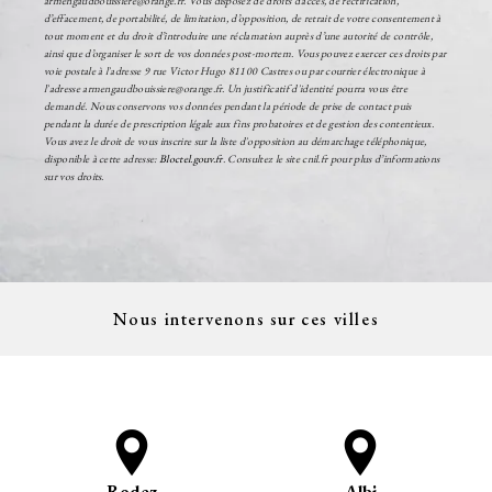
armengaudbouissiere@orange.fr. Vous disposez de droits d’accès, de rectification,
d’effacement, de portabilité, de limitation, d’opposition, de retrait de votre consentement à
tout moment et du droit d’introduire une réclamation auprès d’une autorité de contrôle,
ainsi que d’organiser le sort de vos données post-mortem. Vous pouvez exercer ces droits par
voie postale à l'adresse 9 rue Victor Hugo 81100 Castres ou par courrier électronique à
l'adresse armengaudbouissiere@orange.fr. Un justificatif d'identité pourra vous être
demandé. Nous conservons vos données pendant la période de prise de contact puis
pendant la durée de prescription légale aux fins probatoires et de gestion des contentieux.
Vous avez le droit de vous inscrire sur la liste d'opposition au démarchage téléphonique,
disponible à cette adresse:
Bloctel.gouv.fr
. Consultez le site cnil.fr pour plus d’informations
sur vos droits.
Nous intervenons sur ces villes
Rodez
Albi