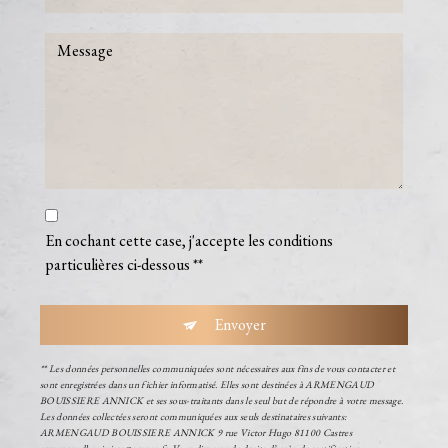
En cochant cette case, j'accepte les conditions
particulières ci-dessous **
Envoyer
** Les données personnelles communiquées sont nécessaires aux fins de vous contacter et
sont enregistrées dans un fichier informatisé. Elles sont destinées à ARMENGAUD
BOUISSIERE ANNICK et ses sous-traitants dans le seul but de répondre à votre message.
Les données collectées seront communiquées aux seuls destinataires suivants:
ARMENGAUD BOUISSIERE ANNICK 9 rue Victor Hugo 81100 Castres