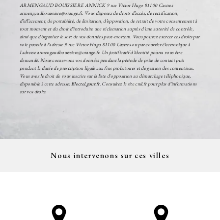
ARMENGAUD BOUISSIERE ANNICK 9 rue Victor Hugo 81100 Castres
armengaudbouissiere@orange.fr. Vous disposez de droits d’accès, de rectification,
d’effacement, de portabilité, de limitation, d’opposition, de retrait de votre consentement à
tout moment et du droit d’introduire une réclamation auprès d’une autorité de contrôle,
ainsi que d’organiser le sort de vos données post-mortem. Vous pouvez exercer ces droits par
voie postale à l'adresse 9 rue Victor Hugo 81100 Castres ou par courrier électronique à
l'adresse armengaudbouissiere@orange.fr. Un justificatif d'identité pourra vous être
demandé. Nous conservons vos données pendant la période de prise de contact puis
pendant la durée de prescription légale aux fins probatoires et de gestion des contentieux.
Vous avez le droit de vous inscrire sur la liste d'opposition au démarchage téléphonique,
disponible à cette adresse:
Bloctel.gouv.fr
. Consultez le site cnil.fr pour plus d’informations
sur vos droits.
Nous intervenons sur ces villes