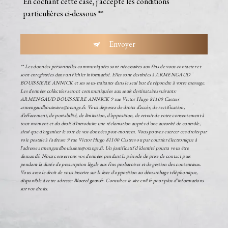
En cochant cette case, j'accepte les conditions
particulières ci-dessous **
Envoyer
** Les données personnelles communiquées sont nécessaires aux fins de vous contacter et
sont enregistrées dans un fichier informatisé. Elles sont destinées à ARMENGAUD
BOUISSIERE ANNICK et ses sous-traitants dans le seul but de répondre à votre message.
Les données collectées seront communiquées aux seuls destinataires suivants:
ARMENGAUD BOUISSIERE ANNICK 9 rue Victor Hugo 81100 Castres
armengaudbouissiere@orange.fr. Vous disposez de droits d’accès, de rectification,
d’effacement, de portabilité, de limitation, d’opposition, de retrait de votre consentement à
tout moment et du droit d’introduire une réclamation auprès d’une autorité de contrôle,
ainsi que d’organiser le sort de vos données post-mortem. Vous pouvez exercer ces droits par
voie postale à l'adresse 9 rue Victor Hugo 81100 Castres ou par courrier électronique à
l'adresse armengaudbouissiere@orange.fr. Un justificatif d'identité pourra vous être
demandé. Nous conservons vos données pendant la période de prise de contact puis
pendant la durée de prescription légale aux fins probatoires et de gestion des contentieux.
Vous avez le droit de vous inscrire sur la liste d'opposition au démarchage téléphonique,
disponible à cette adresse:
Bloctel.gouv.fr
. Consultez le site cnil.fr pour plus d’informations
sur vos droits.